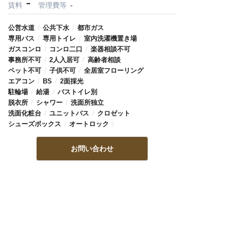
-
賃料
管理費等
-
/
/
公営水道
公共下水
都市ガス
/
/
専用バス
専用トイレ
室内洗濯機置き場
/
/
ガスコンロ
コンロ二口
楽器相談不可
/
/
事務所不可
2人入居可
高齢者相談
/
/
ペット不可
子供不可
全居室フローリング
/
/
エアコン
BS
2面採光
/
/
駐輪場
給湯
バストイレ別
/
/
脱衣所
シャワー
洗面所独立
/
/
洗面化粧台
ユニットバス
クロゼット
/
/
シューズボックス
オートロック
お問い合わせ