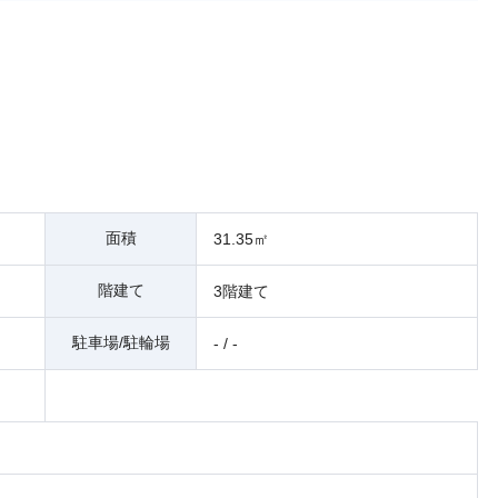
面積
31.35㎡
階建て
3階建て
駐車場/駐輪場
- / -