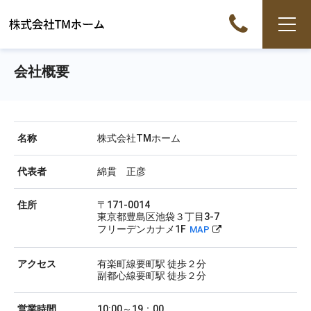
会社概要
名称
株式会社TMホーム
代表者
綿貫 正彦
住所
〒171-0014
東京都豊島区池袋３丁目3-7
フリーデンカナメ1F
MAP
アクセス
有楽町線要町駅 徒歩２分
副都心線要町駅 徒歩２分
営業時間
10:00～19：00