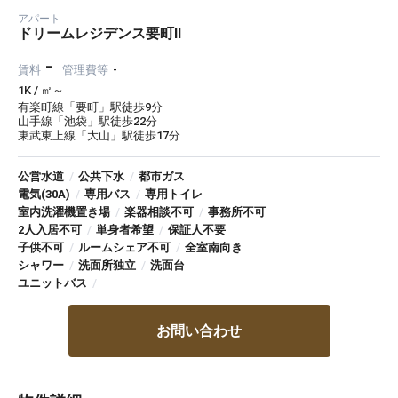
アパート
ドリームレジデンス要町Ⅱ
-
賃料
管理費等
-
1K / ㎡～
有楽町線「要町」駅徒歩9分
山手線「池袋」駅徒歩22分
東武東上線「大山」駅徒歩17分
公営水道
/
公共下水
/
都市ガス
電気(30A)
/
専用バス
/
専用トイレ
室内洗濯機置き場
/
楽器相談不可
/
事務所不可
2人入居不可
/
単身者希望
/
保証人不要
子供不可
/
ルームシェア不可
/
全室南向き
シャワー
/
洗面所独立
/
洗面台
ユニットバス
/
お問い合わせ