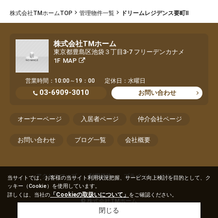
株式会社TMホームTOP
管理物件一覧
ドリームレジデンス要町Ⅱ
株式会社TMホーム
東京都豊島区池袋３丁目3-7 フリーデンカナメ
1F
MAP
営業時間：10:00～19：00
定休日：水曜日
03-6909-3010
お問い合わせ
オーナーページ
入居者ページ
仲介会社ページ
お問い合わせ
ブログ一覧
会社概要
アクセスマップ
利用規約
プライバシーポリシー
当サイトでは、お客様の当サイト利用状況把握、サービス向上検討を目的として、ク
ッキー（Cookie）を使用しています。
「Cookieの取扱いについて」
詳しくは、当社の
をご確認ください。
© 株式会社TMホーム
閉じる