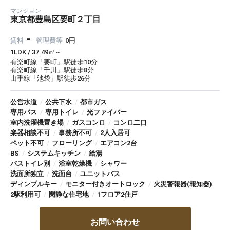
マンション
東京都豊島区要町２丁目
-
賃料
管理費等
0円
1LDK / 37.49㎡～
有楽町線「要町」駅徒歩10分
有楽町線「千川」駅徒歩8分
山手線「池袋」駅徒歩26分
公営水道
/
公共下水
/
都市ガス
専用バス
/
専用トイレ
/
光ファイバー
室内洗濯機置き場
/
ガスコンロ
/
コンロ二口
楽器相談不可
/
事務所不可
/
2人入居可
ペット不可
/
フローリング
/
エアコン2台
BS
/
システムキッチン
/
給湯
バストイレ別
/
浴室乾燥機
/
シャワー
洗面所独立
/
洗面台
/
ユニットバス
ディンプルキー
/
モニター付きオートロック
/
火災警報器(報知器)
2駅利用可
/
閑静な住宅地
/
1フロア2住戸
お問い合わせ