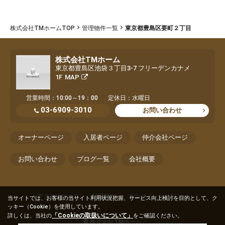
株式会社TMホームTOP
管理物件一覧
東京都豊島区要町２丁目
株式会社TMホーム
東京都豊島区池袋３丁目3-7 フリーデンカナメ
1F
MAP
営業時間：10:00～19：00
定休日：水曜日
03-6909-3010
お問い合わせ
オーナーページ
入居者ページ
仲介会社ページ
お問い合わせ
ブログ一覧
会社概要
アクセスマップ
利用規約
プライバシーポリシー
当サイトでは、お客様の当サイト利用状況把握、サービス向上検討を目的として、ク
ッキー（Cookie）を使用しています。
「Cookieの取扱いについて」
詳しくは、当社の
をご確認ください。
© 株式会社TMホーム